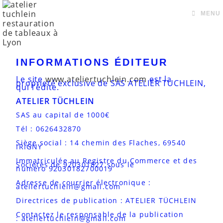
MENU
INFORMATIONS ÉDITEUR
Le site
www.ateliertuchlein.com
est la
proprieté exclusive de SAS ATELIER TUCHLEIN,
qui l’édite.
A
TELIER TÜCHLEIN
SAS au capital de 1000€
Tél : 0626432870
Siège social : 14 chemin des Flaches, 69540
IRIGNY
Immatriculée au Registre du Commerce et des
Societés de 920301827 sous le
numéro
92030182700019
Adresse de courrier électronique :
ateliertuchlein@gmail.com
Directrices de publication : ATELIER TÜCHLEIN
Contactez le responsable de la publication
:
ateliertuchlein@gmail.com