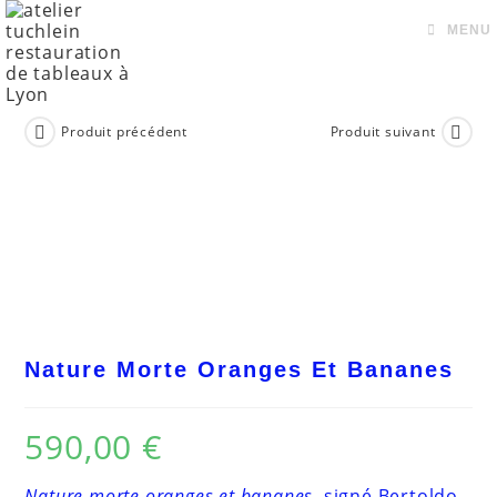
Skip
to
MENU
content
Produit précédent
Produit suivant
Nature Morte Oranges Et Bananes
590,00
€
Nature morte oranges et bananes
, signé Bertoldo