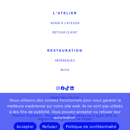
L'ATELIER
VENIR À L'ATELIER
RETOUR CLIENT
RESTAURATION
RÉFÉRENCES
BLOG
Instagram
Facebook
TikTok
LinkedIn
MENTIONS LÉGALES
Nous utilisons des cookies fonctionnels pour vous garantir la
meilleure expérience sur notre site web. Ils ne sont pas utilisés
à des fins de publicité. Vous pouvez accepter ou refuser leur
Atelier Tüchlein - Restauration de tableaux à Lyon (69) et
autorisation.
région Auvergne-Rhône-Alpes
Accepter
Refuser
Politique de confidentialité