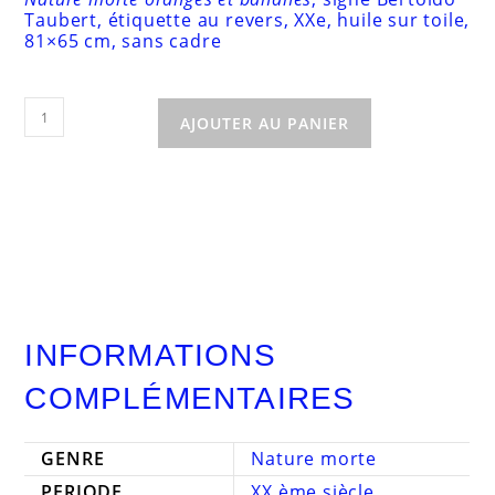
Taubert, étiquette au revers, XXe, huile sur toile,
81×65 cm, sans cadre
quantité
de
AJOUTER AU PANIER
Nature
morte
oranges
et
bananes
INFORMATIONS
COMPLÉMENTAIRES
GENRE
Nature morte
PERIODE
XX ème siècle